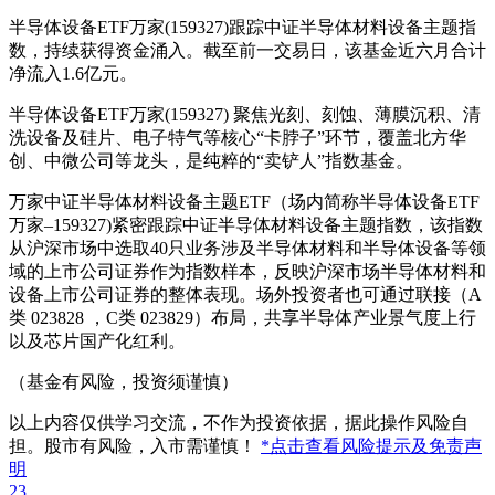
半导体设备ETF万家(159327)跟踪中证半导体材料设备主题指
数，持续获得资金涌入。截至前一交易日，该基金近六月合计
净流入1.6亿元。
半导体设备ETF万家(159327) 聚焦光刻、刻蚀、薄膜沉积、清
洗设备及硅片、电子特气等核心“卡脖子”环节，覆盖北方华
创、中微公司等龙头，是纯粹的“卖铲人”指数基金。
万家中证半导体材料设备主题ETF（场内简称半导体设备ETF
万家–159327)紧密跟踪中证半导体材料设备主题指数，该指数
从沪深市场中选取40只业务涉及半导体材料和半导体设备等领
域的上市公司证券作为指数样本，反映沪深市场半导体材料和
设备上市公司证券的整体表现。场外投资者也可通过联接（A
类 023828 ，C类 023829）布局，共享半导体产业景气度上行
以及芯片国产化红利。
（基金有风险，投资须谨慎）
以上内容仅供学习交流，不作为投资依据，据此操作风险自
担。股市有风险，入市需谨慎！
*点击查看风险提示及免责声
明
23