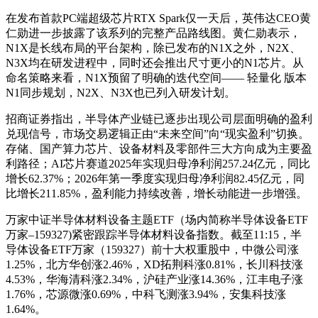
在发布首款PC端超级芯片RTX Spark仅一天后，英伟达CEO黄
仁勋进一步披露了该系列的完整产品路线图。黄仁勋表示，
N1X是长线布局的平台架构，除已发布的N1X之外，N2X、
N3X均在研发进程中，同时还会推出尺寸更小的N1芯片。从
命名策略来看，N1X预留了明确的迭代空间—— 轻量化 版本
N1同步规划，N2X、N3X也已列入研发计划。
招商证券指出，半导体产业链已逐步出现公司层面明确的盈利
兑现信号，市场交易逻辑正由“未来空间”向“现实盈利”切换。
存储、国产算力芯片、设备材料及零部件三大方向成为主要盈
利路径；AI芯片赛道2025年实现归母净利润257.24亿元，同比
增长62.37%；2026年第一季度实现归母净利润82.45亿元，同
比增长211.85%，盈利能力持续改善，增长动能进一步增强。
万家中证半导体材料设备主题ETF（场内简称半导体设备ETF
万家–159327)紧密跟踪半导体材料设备指数。截至11:15，半
导体设备ETF万家（159327）前十大权重股中，中微公司涨
1.25%，北方华创涨2.46%，XD拓荆科涨0.81%，长川科技涨
4.53%，华海清科涨2.34%，沪硅产业涨14.36%，江丰电子涨
1.76%，芯源微涨0.69%，中科飞测涨3.94%，安集科技涨
1.64%。