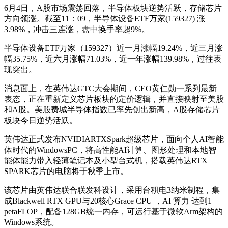
6月4日，A股市场震荡回落，半导体板块逆势活跃，存储芯片
方向领涨。截至11：09，半导体设备ETF万家(159327) 涨
3.98%，冲击三连涨，盘中换手率超9%。
半导体设备ETF万家（159327）近一月涨幅19.24%，近三月涨
幅35.75%，近六月涨幅71.03%，近一年涨幅139.98%，过往表
现突出。
消息面上，在英伟达GTC大会期间，CEO黄仁勋一系列最新
表态，正在重新定义芯片板块的定价逻辑，并直接映射至美股
和A股。美股费城半导体指数已率先创出新高，A股存储芯片
板块今日逆势活跃。
英伟达正式发布NVIDIARTXSpark超级芯片，面向个人AI智能
体时代的WindowsPC，将高性能AI计算、图形处理和本地智
能体能力带入轻薄笔记本及小型台式机，搭载英伟达RTX
SPARK芯片的电脑将于秋季上市。
该芯片由英伟达联合联发科设计，采用台积电3纳米制程，集
成Blackwell RTX GPU与20核心Grace CPU ，AI 算力 达到1
petaFLOP，配备128GB统一内存，可运行基于微软Arm架构的
Windows系统。