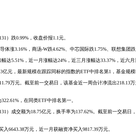
1）跌0.99%，收盘价报1.1元。
体涨3.16%，商汤-W跌4.62%、中芯国际跌1.75%、联想集团跌1
达5.51%，近一月涨幅达24%，近三月涨幅达33.37%，近六月涨
.83亿元，最新规模在跟踪同标的指数的ETF中排名第1，基金规模
11.79万元。截至前一交易日，该基金近一周合计净流出218.13
22.61%，在同类ETF中排名第一。
31）成交额为18.75亿元，换手率为137.62%。截至前一交
6643.38万元，近一月获融资净买入9817.39万元。