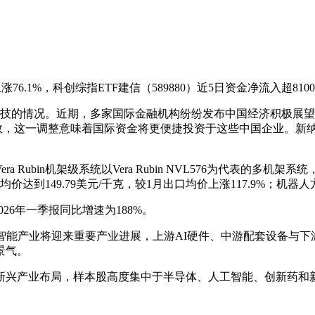
.1%，科创综指ETF建信（589880）近5日资金净流入超810
硬科技的情况。近期，多家国际金融机构纷纷发布中国经济积极展
指数，这一调整意味着国际资金将更便捷投资于这些中国企业。新
ubin机架级系统以Vera Rubin NVL576为代表的多机
到149.79美元/千克，较1月出口均价上涨117.9%；机器
26年一季报同比增速为188%。
具身智能产业将迎来重要产业进展，上游AI硬件、中游配套设备与
景气。
新兴产业布局，样本股高度集中于半导体、人工智能、创新药和