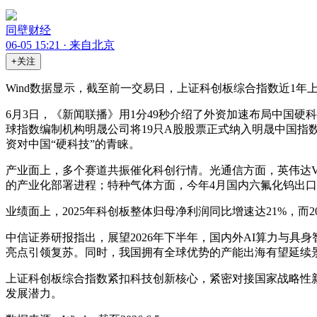
同壁财经
06-05 15:21 · 来自北京
+关注
Wind数据显示，截至前一交易日，上证科创板综合指数近1年上涨76
6月3日，《新闻联播》用1分49秒介绍了外资加速布局中国
球指数编制机构明晟公司将19只A股股票正式纳入明晟中国
资对中国“硬科技”的青睐。
产业面上，多个赛道共振催化科创行情。光通信方面，英伟达Vera R
的产业化部署进程；特种气体方面，今年4月国内六氟化钨出口均价达
业绩面上，2025年科创板整体归母净利润同比增速达21%，而20
中信证券研报指出，展望2026年下半年，国内外AI算力与
亮点引领复苏。同时，我国拥有全球优势的产能出海有望延续
上证科创板综合指数紧扣科技创新核心，紧密对接国家战略性
发展潜力。