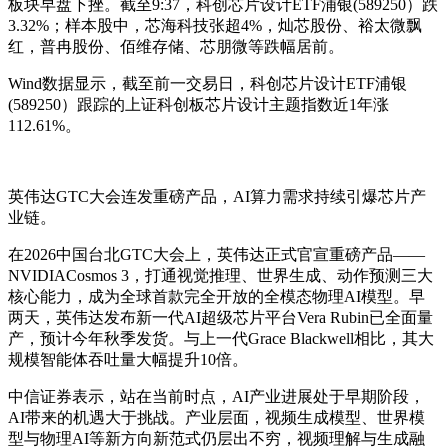
板块早盘下挫。截至9:37，科创芯片设计ETF浦银(589250）跌
3.32%；样本股中，芯海科技张超4%，灿芯股份、裕太微飘
红，普冉股份、佰维存储、芯朋微等跌幅居前。
Wind数据显示，截至前一交易日，科创芯片设计ETF浦银
(589250）跟踪的上证科创板芯片设计主题指数近1年涨
112.61%。
英伟达GTC大会连发重磅产品，AI算力需求持续引爆芯片产
业链。
在2026中国台北GTC大会上，英伟达正式官宣重磅产品——
NVIDIACosmos 3，打通视觉推理、世界生成、动作预测三大
核心能力，成为全球首款完全开放的全模态物理AI模型。早
两天，英伟达发布新一代AI超级芯片平台Vera Rubin已全面量
产，预计今年秋季发货。与上一代Grace Blackwell相比，其大
规模智能体吞吐量大幅提升10倍。
中信证券表示，站在当前时点，AI产业进展处于早期阶段，
AI带来的机遇大于挑战。产业层面，视频生成模型、世界模
型与物理AI等新方向新范式仍层出不穷，视频理解与生成融