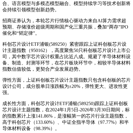
合、语言模型与多模态模型融合、模型持续学习等技术创新将
会持续引领模型创新趋势。
招商证券认为，本轮芯片行情核心驱动力来自AI算力需求超
预期、存储涨价超级周期和国产化三重共振，叠加“两存”IPO
催化和“韬定律”。
科创芯片设计ETF浦银(589250）紧密跟踪上证科创板芯片设
计主题指数（950162），高度聚焦50只科创板芯片设计上市公
司，其中数字芯片设计权重占比近八成。规避了半导体材料设
备、制造、封测等环节，在芯片板块环节中，相较半导体材料
指数估值较低，更契合产业发展趋势。
弹性方面，上证科创板芯片设计主题指数只包含科创板的芯片
设计公司，成分股单日涨跌幅为±20%，弹性更大、进攻性更
强。
成长性方面，科创芯片设计ETF浦银(589250)跟踪上证科创板
芯片设计主题指数，在2024年1月5日-2026年3月30日期间，标
的指数累计上涨141.86%，是涨幅第一的芯片行业主题指数，
高于科创芯片（133.60%）、中证全指半导体（97.77%）和半
导体材料设备（98.39%）。