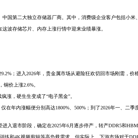
中国第二大独立存储器厂商。其中，消费级企业客户包括小米、传音、
在这波存储芯片、内存上涨行情中迎来业绩暴涨。
约29.2%；进入2026年，贵金属市场从避险狂欢切回市场刚需，
%，铜价上涨2.6%。
继续疯涨，硬生生变成了“电子黑金”。
元，仅在年内涨幅便分别高达1800%、500%；到了2026年一、二季度，
经进入退市阶段，确定在2025年6月逐步停产，转产DDR5和H
AI训练和4K视频剪辑等高负载需求。但实际上，下游市场对于D