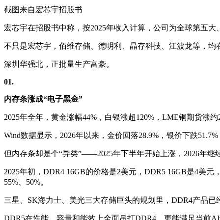
截图来自宏芯宇招股书
宏芯宇在招股书中称，按2025年收入计算，公司为全球第五大、
不只是宏芯宇，佰维存储、德明利、晶存科技、江波龙等，均
深圳华强北，正批量生产富豪。
01.
内存条涨成“电子黑金”
2025年全年，黄金涨幅44%，白银涨超120%，LME铜期货涨
Wind数据显示，2026年以来，金价回落28.9%，银价下跌51.7
但内存条却是个“异类”——2025年下半年开始上涨，2026年
2025年初，DDR4 16GB的价格是2美元，DDR5 16GB是4美
55%、50%。
三星、SK海力士、美光三大存储巨头的规划里，DDR4产品已
DDR5在性能、容量和能效上全面吊打DDR4，更能满足当前