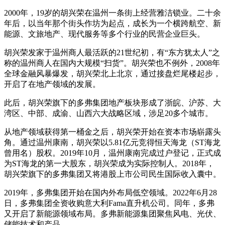
2000年，19岁的胡兴荣在温州一条街上经营雅洁锁业。二十余
年后，以当年那个街头作坊为起点，成长为一个横跨航空、新
能源、文旅地产、现代服务等多个行业的民营企业巨头。
胡兴荣发家于温州商人最活跃的21世纪初，有“东方犹太人”之
称的温州商人在国内大规模“扫货”。胡兴荣也不例外，2008年
全球金融风暴爆发，胡兴荣北上北京，通过接盘烂尾楼起步，
开启了在地产领域的发展。
此后，胡兴荣旗下的多弗集团地产板块形成了浙皖、沪苏、大
湾区、中部、成渝、山西六大战略区域，涉足20多个城市。
从地产领域获得第一桶金之后，胡兴荣开始在资本市场崭露头
角。通过温州康南，胡兴荣以5.81亿元竞得恒天海龙（ST海龙
曾用名）股权。2019年10月，温州康南完成过户登记，正式成
为ST海龙的第一大股东，胡兴荣成为实际控制人。2018年，
胡兴荣旗下的多弗集团又将港股上市公司民生国际收入囊中。
2019年，多弗集团开始在国内外布局低空领域。2022年6月28
日，多弗集团全资收购意大利Fama直升机公司。同年，多弗
又开启了新能源领域布局。多弗新能源集团聚焦风电、光伏、
储能技术和产品。