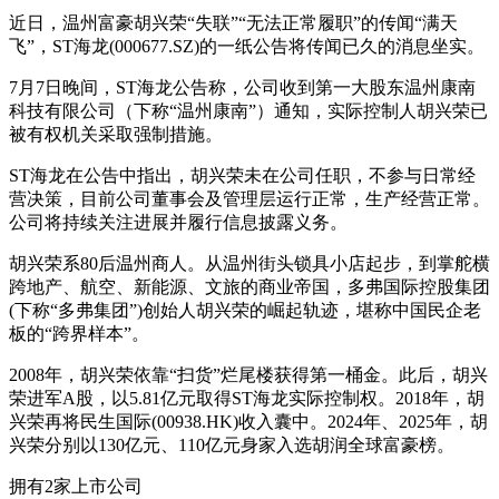
近日，温州富豪胡兴荣“失联”“无法正常履职”的传闻“满天
飞”，ST海龙(000677.SZ)的一纸公告将传闻已久的消息坐实。
7月7日晚间，ST海龙公告称，公司收到第一大股东温州康南
科技有限公司（下称“温州康南”）通知，实际控制人胡兴荣已
被有权机关采取强制措施。
ST海龙在公告中指出，胡兴荣未在公司任职，不参与日常经
营决策，目前公司董事会及管理层运行正常，生产经营正常。
公司将持续关注进展并履行信息披露义务。
胡兴荣系80后温州商人。从温州街头锁具小店起步，到掌舵横
跨地产、航空、新能源、文旅的商业帝国，多弗国际控股集团
(下称“多弗集团”)创始人胡兴荣的崛起轨迹，堪称中国民企老
板的“跨界样本”。
2008年，胡兴荣依靠“扫货”烂尾楼获得第一桶金。此后，胡兴
荣进军A股，以5.81亿元取得ST海龙实际控制权。2018年，胡
兴荣再将民生国际(00938.HK)收入囊中。2024年、2025年，胡
兴荣分别以130亿元、110亿元身家入选胡润全球富豪榜。
拥有2家上市公司