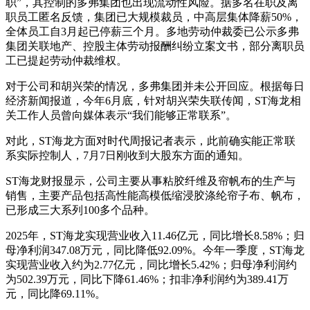
职”，其控制的多弗集团也出现流动性风险。据多名在职及离
职员工匿名反馈，集团已大规模裁员，中高层集体降薪50%，
全体员工自3月起已停薪三个月。多地劳动仲裁委已公示多弗
集团关联地产、控股主体劳动报酬纠纷立案文书，部分离职员
工已提起劳动仲裁维权。
对于公司和胡兴荣的情况，多弗集团并未公开回应。根据每日
经济新闻报道，今年6月底，针对胡兴荣失联传闻，ST海龙相
关工作人员曾向媒体表示“我们能够正常联系”。
对此，ST海龙方面对时代周报记者表示，此前确实能正常联
系实际控制人，7月7日刚收到大股东方面的通知。
ST海龙财报显示，公司主要从事粘胶纤维及帘帆布的生产与
销售，主要产品包括高性能高模低缩浸胶涤纶帘子布、帆布，
已形成三大系列100多个品种。
2025年，ST海龙实现营业收入11.46亿元，同比增长8.58%；归
母净利润347.08万元，同比降低92.09%。今年一季度，ST海龙
实现营业收入约为2.77亿元，同比增长5.42%；归母净利润约
为502.39万元，同比下降61.46%；扣非净利润约为389.41万
元，同比降69.11%。