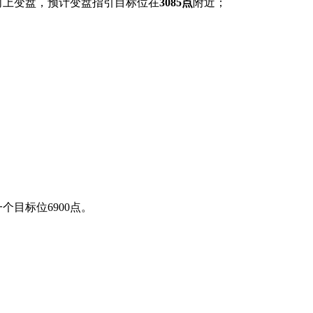
向上变盘，预计变盘指引目标位在
3085点
附近；
目标位6900点。