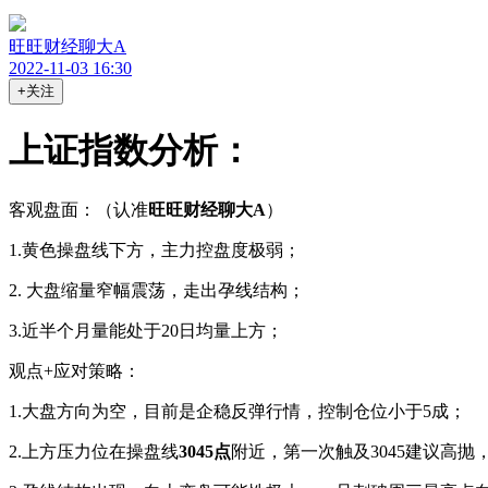
旺旺财经聊大A
2022-11-03 16:30
+关注
上证指数分析：
客观盘面：（认准
旺旺财经聊大A
）
1.黄色操盘线下方，主力控盘度极弱；
2. 大盘缩量窄幅震荡，走出孕线结构；
3.近半个月量能处于20日均量上方；
观点+应对策略：
1.大盘方向为空，目前是企稳反弹行情，控制仓位小于5成；
2.上方压力位在操盘线
3045点
附近，第一次触及3045建议高抛