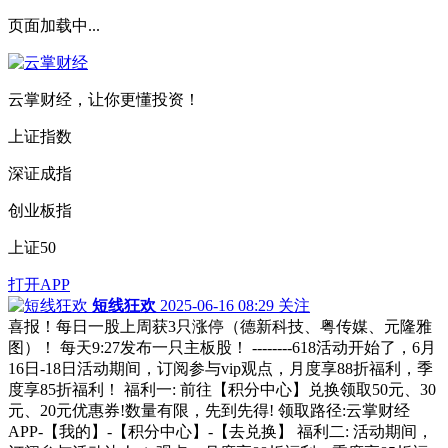
页面加载中...
云掌财经，让你更懂投资！
上证指数
深证成指
创业板指
上证50
打开APP
短线狂欢
2025-06-16 08:29
关注
喜报！每日一股上周获3只涨停（德新科技、粤传媒、元隆雅
图）！ 每天9:27发布一只主板股！ --------618活动开始了，6月
16日-18日活动期间，订阅参与vip观点，月度享88折福利，季
度享85折福利！ 福利一: 前往【积分中心】兑换领取50元、30
元、20元优惠券!数量有限，先到先得! 领取路径:云掌财经
APP-【我的】-【积分中心】-【去兑换】 福利二: 活动期间，