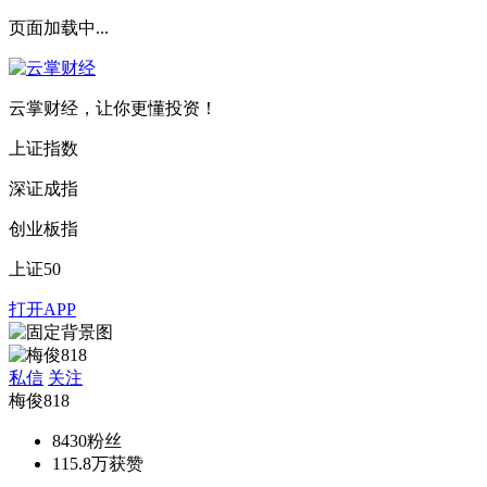
页面加载中...
云掌财经，让你更懂投资！
上证指数
深证成指
创业板指
上证50
打开APP
私信
关注
梅俊818
8430
粉丝
115.8万
获赞