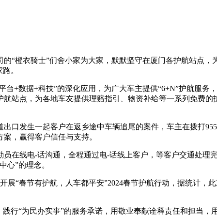
“橙衣骑士”们舍小家为大家，默默坚守在厦门各护航站点，
家路。
台+数据+科技”的深化应用，为广大车主提供“6+N”护航服
护航站点，为各地车友提供理赔指引、物资补给等一系列免费的护
口发生一起客户在返乡途中车辆追尾的案件，车主在拨打955
方案，赢得客户信任与支持。
勘员在线
电-话
沟通，全程通过
电-话
线上客户，等客户交通处理
中心”的理念。
展“春节有护航，人车都平安”2024春节护航行动，据统计，此次
践行“为民办实事”的服务承诺，用敬业奉献诠释责任和担当，用