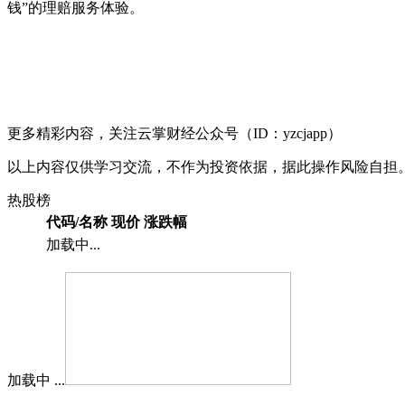
钱”的理赔服务体验。
更多精彩内容，关注云掌财经公众号（ID：yzcjapp）
以上内容仅供学习交流，不作为投资依据，据此操作风险自担
热股榜
代码/名称
现价
涨跌幅
加载中...
加载中 ...