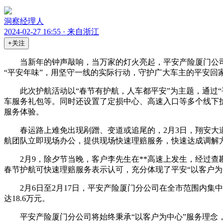
洞察经理人
2024-02-27 16:55 · 来自浙江
+关注
当新年的钟声敲响，当万家的灯火亮起，平安产险厦门公司的
“平安年味”，用坚守一线的实际行动，守护广大车主的平安回
此次护航活动以“春节有护航，人车都平安”为主题，通过“平
车服务礼包等。同时还设置了定损中心、高速入口等多个线下
服务体验。
春运路上难免出现剐蹭、变道或追尾的，2月3日，翔安大道出
航团队立即现场办公，提供现场快速理赔服务，快速达成调解
2月9，除夕节当晚，客户李先生在**高速上发生，经过查
春节护航可快速理赔服务表示认可，充分体现了平安“以客户为
2月6日至2月17日，平安产险厦门分公司在全市范围内集中开
达18.6万元。
平安产险厦门分公司将始终秉承“以客户为中心”服务理念，