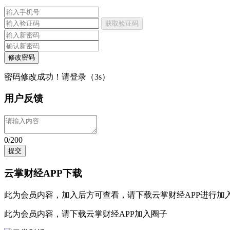
获取验证码
修改密码
密码修改成功！请登录（
3
s）
用户反馈
0/200
提交
云掌财经APP下载
此为会员内容，加入后方可查看，请
下载云掌财经APP
进行加
此为会员内容，请
下载云掌财经APP
加入圈子