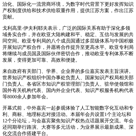
治化、国际化一流营商环境，为数字时代背景下更好发挥知识
产权制度供给和技术供给双重作用，提供江苏方案，作出江苏
贡献。
戈利高里·伊夫利耶夫表示，广泛的国际关系有助于深化多领
域务实合作，并在欧亚大陆构建和平、稳定、互信与发展的共
同空间。欧亚专利局的八个成员国通过多层级体系与中国积极
开展知识产权合作，并愿将合作提升至更高水平。欧亚专利局
将继续与成员国及国际伙伴密切合作，推动欧亚专利体系不断
发展，变得更加可靠、高效和便捷。
来自政府有关部门、学界、企业界的多位嘉宾发表主旨演讲。
世界知识产权组织中国办事处负责人、国家知识产权局相关部
门负责人、各省区市知识产权管理部门负责人、驻华使领馆和
国外有关机构代表、国内外企业代表、知识产权服务机构代表
等8000余人参加年会。
开幕式前，中外嘉宾一起参观体验了人工智能数字化互动和专
利、商标、地理标志对接活动。本届年会共设置1个主论坛和
12个分论坛，与会嘉宾聚焦知识产权热点话题展开交流。年会
还同期举行路演、大赛等多元活动，为业界展示最新成果、深
化交流合作搭建平台。