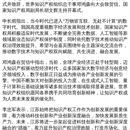
式并致辞，世界知识产权组织总干事邓鸿森向大会致贺信。国
家知识产权局副局长胡文辉主持开幕式。
申长雨指出，当今时代已进入“万物皆互联、无处不计算”的数
字时代。我国高度重视数字经济发展和技术创新。国家知识产
权局积极适应时代发展，不断健全完善大数据、人工智能等新
领域新业态知识产权保护制度，同时依托数字技术推动知识产
权治理效能提升。希望与会嘉宾围绕年会主题深化交流合作，
推动数字技术与知识产权双向赋能、共生演进、融合发展。
邓鸿森在贺信中指出，当前，全球产业经济正处于转型期，迈
入知识产权驱动型经济时代，众多国家加大数字经济与创意经
济领域投入，数字创新正日益成为推动各产业创新发展的引
擎。中国不断加大对创新的投入力度，在生成式人工智能、量
子计算和云基础设施等诸多前沿技术领域取得显著进展。世界
知识产权组织愿同各界携手共同培育创新精神，让知识产权成
为人类未来发展的催化剂。
李忠军表示，江苏始终把知识产权工作作为创新发展的重要保
障，着力推动科技创新和产业创新深度融合，加快发展新质生
产力。未来，江苏将进一步架起促进科技创新和产业创新深度
融合的“跳板”，着力提升知识产权治理效能，打造市场化、法