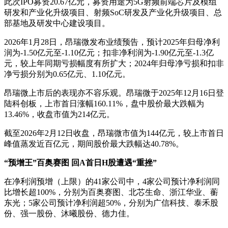
此次IPO募资20.67亿元，募资用途为5G射频前端芯片及模组
研发和产业化升级项目、射频SoC研发及产业化升级项目、总
部基地及研发中心建设项目。
2026年1月28日，昂瑞微发布业绩预告，预计2025年归母净利
润为-1.50亿元至-1.10亿元；扣非净利润为-1.90亿元至-1.3亿
元，较上年同期亏损幅度有所扩大；2024年归母净亏损和扣非
净亏损分别为0.65亿元、1.10亿元。
昂瑞微上市后的表现亦不容乐观。昂瑞微于2025年12月16日登
陆科创板，上市首日涨幅160.11%，盘中股价最大跌幅为
13.46%，收盘市值为214亿元。
截至2026年2月12日收盘，昂瑞微市值为144亿元，较上市首日
峰值蒸发近百亿元，期间股价最大跌幅达40.78%。
“预增王”百奥赛图 回A首日H股遭遇“重挫”
在净利润预增（上限）的41家公司中，4家公司预计净利润同
比增长超100%，分别为百奥赛图、北芯生命、浙江华业、蘅
东光；5家公司预计净利润超50%，分别为广信科技、泰禾股
份、强一股份、沐曦股份、德力佳。