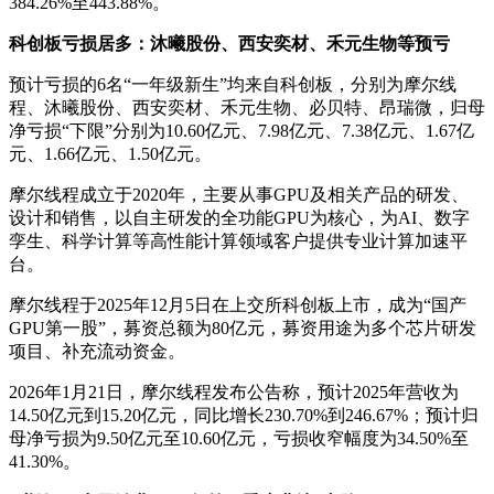
384.26%至443.88%。
科创板亏损居多：沐曦股份、西安奕材、禾元生物等预亏
预计亏损的6名“一年级新生”均来自科创板，分别为摩尔线
程、沐曦股份、西安奕材、禾元生物、必贝特、昂瑞微，归母
净亏损“下限”分别为10.60亿元、7.98亿元、7.38亿元、1.67亿
元、1.66亿元、1.50亿元。
摩尔线程成立于2020年，主要从事GPU及相关产品的研发、
设计和销售，以自主研发的全功能GPU为核心，为AI、数字
孪生、科学计算等高性能计算领域客户提供专业计算加速平
台。
摩尔线程于2025年12月5日在上交所科创板上市，成为“国产
GPU第一股”，募资总额为80亿元，募资用途为多个芯片研发
项目、补充流动资金。
2026年1月21日，摩尔线程发布公告称，预计2025年营收为
14.50亿元到15.20亿元，同比增长230.70%到246.67%；预计归
母净亏损为9.50亿元至10.60亿元，亏损收窄幅度为34.50%至
41.30%。