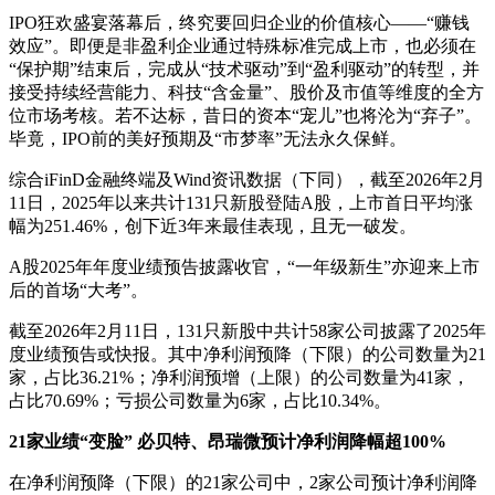
IPO狂欢盛宴落幕后，终究要回归企业的价值核心——“赚钱
效应”。即便是非盈利企业通过特殊标准完成上市，也必须在
“保护期”结束后，完成从“技术驱动”到“盈利驱动”的转型，并
接受持续经营能力、科技“含金量”、股价及市值等维度的全方
位市场考核。若不达标，昔日的资本“宠儿”也将沦为“弃子”。
毕竟，IPO前的美好预期及“市梦率”无法永久保鲜。
综合iFinD金融终端及Wind资讯数据（下同），截至2026年2月
11日，2025年以来共计131只新股登陆A股，上市首日平均涨
幅为251.46%，创下近3年来最佳表现，且无一破发。
A股2025年年度业绩预告披露收官，“一年级新生”亦迎来上市
后的首场“大考”。
截至2026年2月11日，131只新股中共计58家公司披露了2025年
度业绩预告或快报。其中净利润预降（下限）的公司数量为21
家，占比36.21%；净利润预增（上限）的公司数量为41家，
占比70.69%；亏损公司数量为6家，占比10.34%。
21家业绩“变脸” 必贝特、昂瑞微预计净利润降幅超100%
在净利润预降（下限）的21家公司中，2家公司预计净利润降