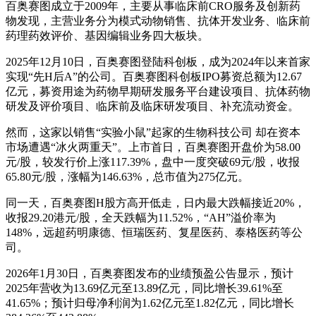
百奥赛图成立于2009年，主要从事临床前CRO服务及创新药
物发现，主营业务分为模式动物销售、抗体开发业务、临床前
药理药效评价、基因编辑业务四大板块。
2025年12月10日，百奥赛图登陆科创板，成为2024年以来首家
实现“先H后A”的公司。百奥赛图科创板IPO募资总额为12.67
亿元，募资用途为药物早期研发服务平台建设项目、抗体药物
研发及评价项目、临床前及临床研发项目、补充流动资金。
然而，这家以销售“实验小鼠”起家的生物科技公司 却在资本
市场遭遇“冰火两重天”。上市首日，百奥赛图开盘价为58.00
元/股，较发行价上涨117.39%，盘中一度突破69元/股，收报
65.80元/股，涨幅为146.63%，总市值为275亿元。
同一天，百奥赛图H股方高开低走，日内最大跌幅接近20%，
收报29.20港元/股，全天跌幅为11.52%，“AH”溢价率为
148%，远超药明康德、恒瑞医药、复星医药、泰格医药等公
司。
2026年1月30日，百奥赛图发布的业绩预盈公告显示，预计
2025年营收为13.69亿元至13.89亿元，同比增长39.61%至
41.65%；预计归母净利润为1.62亿元至1.82亿元，同比增长