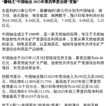
“赚钱王”中国铀业 2025年第四季度业绩“变脸”
在盈利的52家公司中，最赚钱的5家公司分别为中国铀业、德
力佳、振石股份、海安集团、南网数字，预计归母净利润分别
为16.50亿元、8.16亿元、8.60亿元、7.10亿元、6.00亿元、5.25
亿元。
中国铀业成立于1989年，是一家天然铀供应商，专注于天然铀
和放射性共伴生矿产资源综合利用业务，主要从事天然铀资源
的采冶、销售及贸易，以及独居石、铀钼等放射性共伴生矿产
资源综合利用及产品销售。
中国铀业于2025年12月3日登陆深交所主板，募资总额为44.40
亿元，募资用途为扩大产能、放射性共伴生矿产资源综合利用
项目、补充流动资金等。
招股书显示，中国铀业预计2025年营业收入为195亿元至200亿
元，同比增长12.86%至15.75%，最高低于2025年前三季度营
收增速10.31个百分点；预计归母净利润为16.0亿元至16.5亿
元，同比增长9.70%至13.13%，较2025年前三季度归母净利润
增速最高下滑10.03个百分点。
对于A股“一年级新生”的首份“答卷”，有的满分，有的及格，