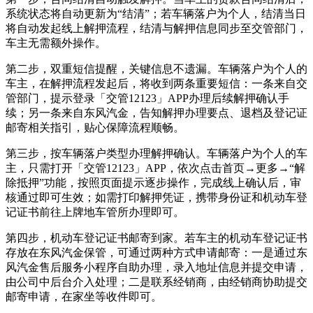
系统状态将自动更新为“结清”；若车辆落户为个人，结清当日
将自动发起线上解押流程，结清与解押信息同步至交管部门，
车主无需额外操作。
第二步，双重短信提醒，关键信息不遗漏。车辆落户为个人的
车主，在解押流程发起后，将收到两条重要短信：一条来自交
管部门，提示登录「交管12123」APP办理后续解押确认手
续；另一条来自东风汽金，告知解押办理要点、退档及登记证
邮寄相关指引，贴心保障流程顺畅。
第三步，按车辆落户类型办理解押确认。车辆落户为个人的车
主，只需打开「交管12123」APP，依次点击首页→更多→“解
除抵押”功能，按照页面提示逐步操作，完成线上确认后，审
核通过即可生效；如需打印解押凭证，携带身份证和机动车登
记证书前往上牌地车管所办理即可。
第四步，机动车登记证书邮寄到家。若车主的机动车登记证书
存放在东风汽金保管，可通过两种方式申请邮寄：一是通过东
风汽金售后服务小程序自助办理，录入地址信息并提交申请，
由公司中后台介入处理；二是联系经销商，由经销商协助提交
邮寄申请，在家坐等收件即可。