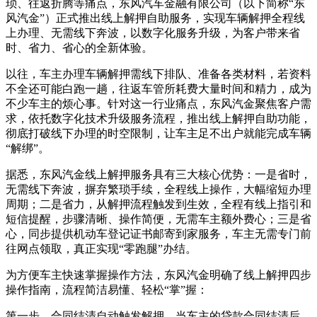
琐、往返折腾等痛点，东风汽车金融有限公司（以下简称“东
风汽金”）正式推出线上解押自助服务，实现车辆解押全程线
上办理、无需线下奔波，以数字化服务升级，为客户带来省
时、省力、省心的全新体验。
以往，车主办理车辆解押需线下排队、准备各类材料，若资料
不全还可能白跑一趟，往返车管所耗费大量时间和精力，成为
不少车主的烦心事。针对这一行业痛点，东风汽金聚焦客户需
求，依托数字化技术升级服务流程，推出线上解押自助功能，
彻底打破线下办理的时空限制，让车主足不出户就能完成车辆
“解绑”。
据悉，东风汽金线上解押服务具有三大核心优势：一是省时，
无需线下奔波，摒弃繁琐手续，全程线上操作，大幅缩短办理
周期；二是省力，从解押流程触发到生效，全程有线上指引和
短信提醒，步骤清晰、操作简便，无需车主额外费心；三是省
心，同步提供机动车登记证书邮寄到家服务，车主无需专门前
往网点领取，真正实现“零跑腿”办结。
为方便车主快速掌握操作方法，东风汽金明确了线上解押四步
操作指南，流程简洁易懂、轻松“掌”握：
第一步，合同结清自动触发解押。当车主的贷款合同结清后，