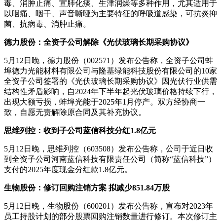
毒、消肿止痛、宣肺化痰、生津润燥等多种作用，尤其适用于
以咽痛、咽干、声音嘶哑为主要特征的呼吸道感染，可抗炎抑
菌、抗病毒、消肿止痛。
德力股份：全资子公司解除《光伏玻璃长期采购协议》
5月12日晚，德力股份（002571）发布公告称，全资子公司蚌
埠德力光能材料有限公司与隆基绿能科技股份有限公司的10家
全资子公司签署的《光伏玻璃长期采购协议》因光伏行业供需
结构性矛盾影响，自2024年下半年起光伏玻璃价格持续下行，
出现大额亏损，蚌埠光能于2025年1月停产。双方经协商一
致，自愿无责解除原合同及其补充协议。
思维列控：收到子公司蓝信科技分红1.8亿元
5月12日晚，思维列控（603508）发布公告称，公司于近日收
到全资子公司河南蓝信科技有限责任公司（简称“蓝信科技”）
支付的2025年度现金分红款1.8亿元。
生物股份
：
修订回购注销方案
拟减少851.84万股
5月12日晚，生物股份（600201）发布公告称，宣布对2023年
员工持股计划的部分股票回购注销数量进行修订。本次修订主