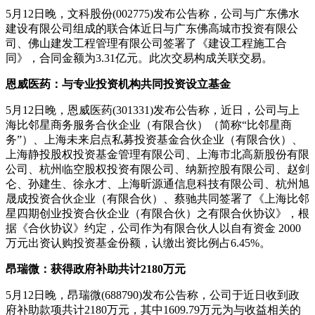
5月12日晚，文科股份(002775)发布公告称，公司与广东佛水
建设有限公司组成的联合体近日与广东佛高城市投资有限公
司、佛山建发工程管理有限公司签署了《建设工程施工合
同》，合同金额为3.31亿元。此次交易构成关联交易。
恩威医药：与专业投资机构共同投资设立基金
5月12日晚，恩威医药(301331)发布公告称，近日，公司与上
海比邻星商务服务合伙企业（有限合伙）（简称“比邻星商
务”）、上海未来启点私募投资基金合伙企业（有限合伙）、
上海静投股权投资基金管理有限公司、上海市北高新股份有限
公司、杭州临空股权投资有限公司、纳新控股有限公司、赵剑
仑、孙建生、徐永才、上海昕源通信息科技有限公司、杭州旭
晟成投资合伙企业（有限合伙）、蔡驰共同签署了《上海比邻
星四期创业投资合伙企业（有限合伙）之有限合伙协议》，根
据《合伙协议》约定，公司作为有限合伙人以自有资金 2000
万元出资认购投资基金份额，认缴出资比例占6.45%。
昂瑞微：获得政府补助共计2180万元
5月12日晚，昂瑞微(688790)发布公告称，公司于近日收到政
府补助款项共计2180万元，其中1609.79万元为与收益相关的