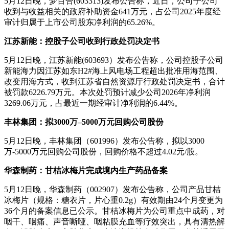
5月12日晚，梦百合(603313)发布公告称，近日，公司子公司
收到与收益相关的政府补助资金641万元，占公司2025年度经
审计归属于上市公司股东净利润的65.26%。
江苏新能：控股子公司收到行政处罚决定书
5月12日晚，江苏新能(603693）发布公告称，公司控股子公司
新能海力因江苏如东H2#海上风电场工程超出批准用海范围、
改变用海方式，收到江苏省自然资源厅行政处罚决定书，合计
被罚款6226.79万元。本次处罚预计减少公司2026年净利润
3269.06万元，占最近一期经审计净利润的6.44%。
丰林集团：拟3000万
–
5000万元回购公司股份
5月12日晚，丰林集团（601996）发布公告称，拟以3000
万-5000万元回购公司股份，回购价格不超过4.02元/股。
华森制药：甘桔冰梅片完成境内生产药品备案
5月12日晚，华森制药（002907）发布公告称，公司产品甘桔
冰梅片（规格：糖衣片，片心重0.2g）有效期由24个月变更为
36个月的备案信息已公示。甘桔冰梅片为公司重点中成药，对
咽干、咽痛、声音嘶哑、咽粘膜充血等疗效突出，具有清热解