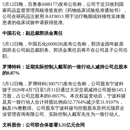
5月12日晚，百奥泰(688177)发布公告称，公司于近日收到国
家药品监督管理局核准签发的《药物临床试验批准通知书》，
公司在研药品注射用 BAT8013 用于治疗晚期或转移性实体瘤
患者的临床试验申请获得批准。
中国石化：副总裁郭洪金离任
5月12日晚，中国石化(600028)发布公告称，郭洪金因年龄原
因辞去公司副总裁职务。郭洪金离任后将不在公司及子公司任
职。
罗博特科：近期实际控制人戴军的一致行动人减持公司总股本
的0.87%
5月12日晚，罗博特科(300757)发布公告称，公司股东宁波科
骏于2026年4月7日至5月11日通过大宗交易减持公司股份145.1
万股，占公司总股本的0.8657%。本次权益变动后，宁波科骏
及其一致行动人合计持股比例由32.7764%减少至31.9107%，
触及1%整数倍。公司股东宁波科骏与控股股东苏州元颉昇企
业管理咨询有限公司、实际控制人戴军先生为一致行动人。
文科股份：公司联合体签署3.31亿元合同