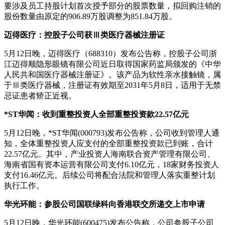
要涉及员工持股计划首次授予部分的股票数量，拟回购注销的
股份数量由原定的906.89万股调整为851.84万股。
迈得医疗
：
控股子公司获Ⅲ类医疗器械注册证
5月12日晚，迈得医疗（688310）发布公告称，控股子公司浙
江迈得顺隐形眼镜有限公司近日取得国家药监局颁发的《中华
人民共和国医疗器械注册证》。该产品为软性亲水接触镜，属
于Ⅲ类医疗器械，注册证有效期至2031年5月8日，适用于无禁
忌证患者矫正近视。
*ST华闻：收到重整投资人全部重整投资款22.57亿元
5月12日晚，*ST华闻(000793)发布公告称，公司收到管理人通
知，全体重整投资人应支付的全部重整投资款已到账，合计
22.57亿元。其中，产业投资人海南联合资产管理有限公司、
海南省国有资本运营有限公司支付6.10亿元，18家财务投资人
支付16.46亿元。后续公司将配合法院和管理人落实重整计划
执行工作。
华光环能：参股公司国联绿科向香港联交所递交上市申请
5月12日晚，华光环能(600475)发布公告称，公司参股子公司