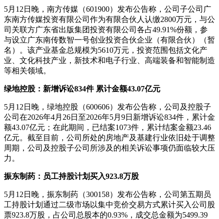
5月12日晚，南方传媒（601900）发布公告称，公司子公司广
东南方传媒投资有限公司作为有限合伙人认缴2800万元，与公
司关联方广东省出版集团投资有限公司各占49.91%份额，参
与设立广东南传数智一号创业投资合伙企业（有限合伙）（暂
名）。该产业基金总规模为5610万元，投资范围包括文化产
业、文化科技产业，新技术和电子行业、高端装备和智能制造
等相关领域。
绿地控股：新增诉讼834件
累计金额43.07亿元
5月12日晚，绿地控股（600606）发布公告称，公司及控股子
公司在2026年4月26日至2026年5月9日新增诉讼834件，累计金
额43.07亿元；在此期间，已结案1073件，累计结案金额23.46
亿元。截至目前，公司所处的房地产及基建行业依旧处于调整
周期，公司及控股子公司所涉及的相关诉讼事项仍面临较大压
力。
振东制药：员工持股计划买入923.8万股
5月12日晚，振东制药（300158）发布公告称，公司第五期员
工持股计划通过二级市场以集中竞价交易方式累计买入公司股
票923.8万股，占公司总股本的0.93%，成交总金额为5499.39