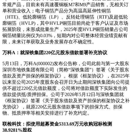
常规产品，目前未有高速覆铜板M7和M9产品销售，无相关订
单和营业收入；电子铜箔产品分为高温高延伸性铜箔
（HTE)、低轮廓铜箔（LP）、反转处理铜箔（RTF)及超低轮
廓铜箔（HVLP)，其中HVLP铜箔目前尚处于客户认证及市场
拓展阶段，未形成批量生产，2025年度HVLP铜箔销量占公司
铜箔销量比例仅为0.03%，短期内对公司整体经营业绩贡献有
限，未来订单获取及业务发展存在不确定性。
万科A：就深铁集团220亿元股东借款签署补充协议
5月13日，万科A(000002)发布公告称，公司此前与第一大股东
深圳市地铁集团有限公司（简称“深铁集团”）签署《关于股东
借款及资产担保的框架协议》。根据《框架协议》，在2025年
以来至公司2025年度股东会召开日为止期间深铁集团向公司提
供不超过220亿元借款额度，公司将对借款额度下实际发生的
借款提供抵/质押担保。公司于2026年5月12日与深铁集团就
《框架协议》签署《关于股东借款及资产担保的框架协议之补
充协议》，就原220亿元股东借款事项下的担保方式、担保
物、抵质押率等相关安排进行了补充约定。
联检科技：拟使用超募资金5313.69万元收购冠标检测
38.9281%股权