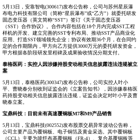
5月13日，安靠智电(300617)发布公告称，公司与苏州星辰瀑
布电力科技有限公司（简称“星辰瀑布”或“乙方”）就委托研发
固态变压器（英文简称“SST”）签订《关于固态变压器
（SST）合作协议》。合作内容包括在18个月内完成SST工程
样机的开发、建立完善的SST专利布局、推动SST产品商业化
应用、打造SST领域领先企业；协议有效期36个月，在合同约
定的合作期限内，甲方向乙方提供3000万元的委托研发资金，
甲方根据各阶段研发里程碑及成果验收情况分期支付。
泰格医药：实控人因涉嫌持股变动相关信息披露违法违规被立
案
5月13日，泰格医药(300347)发布公告称，公司实控人叶小
平、曹晓春分别收到证监会的《立案告知书》，因涉嫌泰格医
药持股变动相关信息披露违法违规，证监会决定对叶小平及曹
晓春立案。
宝鼎科技：目前未有高速覆铜板M7和M9产品销售
5月13日，宝鼎科技(002552)发布股票交易异常波动公告称，
公司主要产品为覆铜板、电子铜箔及黄金采选。其中覆铜板
（CCL）主要为玻纤布基覆铜板（FR-4）、复合基覆铜板等