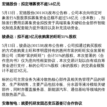
宏德股份：拟定增募资不超5.6亿元
5月13日，宏德股份(301163)发布公告称，公司本次向特定对
象发行A股股票拟募集资金总额不超过5.6亿元（含本数），扣
除发行费用后募集资金拟投资于高端装备关键铝合金部件智能
化制造及配套能力提升项目以及补充流动资金。
骏鼎达：拟不超3亿元收购富的旺旺51%股权
5月13日，骏鼎达(301538)发布公告称，公司拟通过购买股权
的方式收购黄土旺和李明霞持有的惠州市富的旺旺实业发展有
限公司（简称“富的旺旺”）合计51%的股权。本次签署的《合
作意向书》仅为意向性框架协议，本次交易计划以自有或自筹
资金进行支付，标的公司51%股权（标的股权）的交易金额预
计不超过3亿元。
标的公司主营业务为液冷散热核心部件及相关热管理产品的研
发、生产和销售，主要产品包括冷板、分水器等液冷模组关键
部件，同时亦覆盖服务器、新能源汽车、通信基站等领域的传
统散热器产品。
安靠智电：就委托研发固态变压器签订合作协议