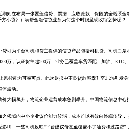
近期则在布局一张覆盖信贷、票据、应收账款、保险的全谱系金
千方小贷》）满帮金融信贷业务为何这个时候呈现收缩之势呢？
小贷可为平台司机和货主提供的信贷产品包括司机贷、司机白条
00万，认证货主超500万，业务已覆盖车货匹配、加油、ET
上风控能力可圈可点。此次财报中不良贷款率攀升至3.2%引发关
整体波动。
油价大幅飙升，物流企业运营成本急剧攀升。中国物流信息中心
加之领域内中小企业议价能力较弱，成本难以有效向终端传导，
受影响。一些司机反映“平台建议价甚至覆盖不了油费和过路费”