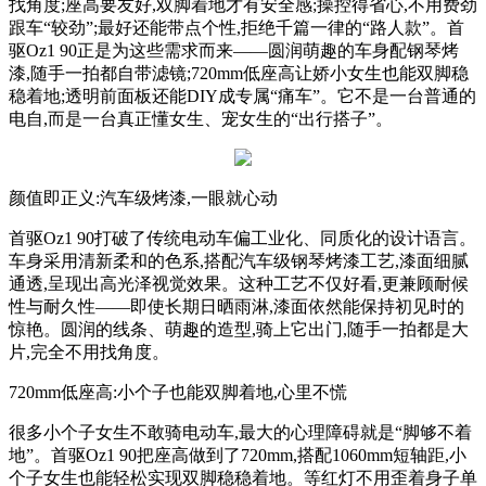
找角度;座高要友好,双脚着地才有安全感;操控得省心,不用费劲
跟车“较劲”;最好还能带点个性,拒绝千篇一律的“路人款”。首
驱Oz1 90正是为这些需求而来——圆润萌趣的车身配钢琴烤
漆,随手一拍都自带滤镜;720mm低座高让娇小女生也能双脚稳
稳着地;透明前面板还能DIY成专属“痛车”。它不是一台普通的
电自,而是一台真正懂女生、宠女生的“出行搭子”。
颜值即正义:汽车级烤漆,一眼就心动
首驱Oz1 90打破了传统电动车偏工业化、同质化的设计语言。
车身采用清新柔和的色系,搭配汽车级钢琴烤漆工艺,漆面细腻
通透,呈现出高光泽视觉效果。这种工艺不仅好看,更兼顾耐候
性与耐久性——即使长期日晒雨淋,漆面依然能保持初见时的
惊艳。圆润的线条、萌趣的造型,骑上它出门,随手一拍都是大
片,完全不用找角度。
720mm低座高:小个子也能双脚着地,心里不慌
很多小个子女生不敢骑电动车,最大的心理障碍就是“脚够不着
地”。首驱Oz1 90把座高做到了720mm,搭配1060mm短轴距,小
个子女生也能轻松实现双脚稳稳着地。等红灯不用歪着身子单