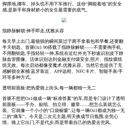
脚撑地,挪车、掉头也不用下车推行。这份“脚能着地”的安全
感,是新手和身材娇小的女生最需要的底气。
指静脉解锁:伸手即走,优雅从容
每天早上出门,最狼狈的瞬间莫过于两手拿着包和早餐,还要翻
半天钥匙。首驱Oz1 90搭载了指静脉解锁——不需要掏手机、
不用翻钥匙,手指轻轻一伸,系统在近红外光下秒速识别皮下静
脉血管图像。活体识别达到金融支付级安全,照片、指纹膜统
统无效。每次启动都像变魔术,优雅从容。当然它也提供了无
感解锁全家桶:蓝牙靠近、APP远程、NFC卡片、智能手表/手
环等多种方式。
透明前面板:把热爱骑上街头,每一辆都独一无二
首驱不想把Oz1做成一辆“标准答案”的车,而是专门设计了透明
前面板——手办、贴纸、拍立得、徽章……想怎么装就怎么
装。它就像一个小小的“口袋橱窗”,让每一辆Oz1都成为独一无
二的“痛车”。今天是二次元主题,明天换成节日氛围,全凭心
情。骑上它出门,不是代步,而是带着自己的热爱去兜风。