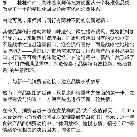
餐……桩桩件件，意味着康师傅把方便面从一个标准化品类、
做成了一个能精细化回应分级需求的消费体系。
由此可见，康师傅与同行有两种不同的创新逻辑：
其他品牌仍旧借助常规口味迭代、网红猎奇跟风、规格配料加
码等方式，来制造消费理由。而康师傅跳出固有的认知框架，
不是战术性追赶流量窗口、迎合流行喜好，而是战略性地输出
品牌能力——通过识别市场需求空白，用创新产品填补品类缺
口，打造不可替代的味觉记忆。在这过程中，新品自然形成了
一个“用户端满足需求、制造惊喜；品牌端有效拉新、驱动复
购”的生意闭环。
二、与新一代消费者链接，建立品牌长线叙事
然而，产品版图的延伸，只是康师傅重构方便面的第一步。在
品牌建设与沟通上，方便巨头也进行了新一轮焕新。
在今天，消费者越来越在意某样商品“为什么值得买”。《2025
大食饮行业消费者心智及决策链路研究白皮书》显示，近一年
食饮产品的消费动机中，“休闲放松、愉悦心情、犒劳自己“等
情绪价值相关的决策因素，排名前三。