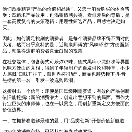
他们既要精算“产品的价值和品质“，又忠于消费购买的体验感
受；既追求产品效用，也渴望情感共鸣。看似矛盾的背后，是
一套高度复合的决策逻辑：用理性筛选产品，用感性决定购
买。
因此，如何满足挑剔的消费者，是每个消费品牌不得不面对的
大考。然而出乎意料的是，近期康师傅的“风味环游”方便面新
品，却赢得这群消费者真金白银的投票。
在社交媒体，包含美式可乐炸鸡味、德式黑啤小龙虾味等异国
风味方便面的亮相，得到了年轻用户的自发讨论和种草，不少
人感慨“口味开挂了，跟世界杯很配”，新品也顺势揽下
抖-音
热榜的第一名，引发一波选购风潮。
这折射出一个信号：即便是国民级刚需赛道，有效的产品创新
依旧能挖掘出新的消费潜力，创造出意想不到的局面。而作为
行业巨头的康师傅，也在一以贯之，用创新重新定义方便面的
价值边界。
一、在拥挤赛道解最难的题，用“品类创新”开创价值新航道
2026年的消费市场，已经从红海卷成修罗场。