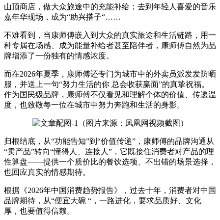
山顶商店，做大众旅途中的充能补给；去到年轻人喜爱的音乐
嘉年华现场，成为“助兴搭子“……
不难看到，当康师傅嵌入到大众的真实旅途和生活链路，用一
种专属在场感、成为能量补给者甚至陪伴者，康师傅自然为品
牌增添了一份独有的情感浓度。
而在2026年夏季，康师傅还专门为城市中的外卖员派发发防晒
服，并送上一句“努力生活的你 总会收获赢面”的真挚祝福。
作为国民级品牌，康师傅不仅看见和理解个体的价值、传递温
度，也致敬每一位在城市中努力奔跑和生活的身影。
（图片来源：凤凰网视频截图）
归根结底，从“功能告知”到“价值传递”，康师傅的品牌沟通从
“卖产品”转向“懂得人、连接人”，它既接住消费者对产品的理
性算盘——提供一个质价比的餐饮选项、不出错的场景选择，
也回应真实的情感期待。
根据《2026年中国消费趋势报告》，过去十年，消费者对中国
品牌期待，从“便宜大碗 “，一路进化，要求品质好、文化
厚，也要值得信赖。