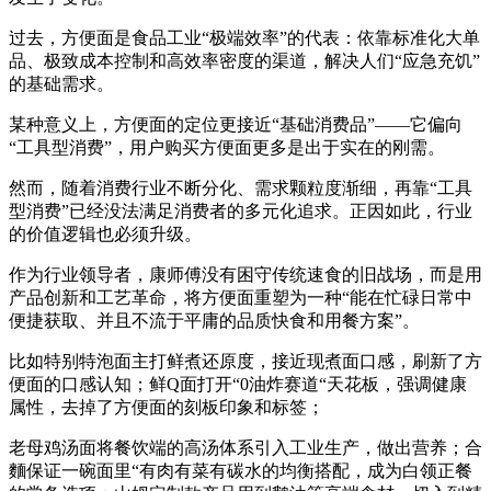
过去，方便面是食品工业“极端效率”的代表：依靠标准化大单
品、极致成本控制和高效率密度的渠道，解决人们“应急充饥”
的基础需求。
某种意义上，方便面的定位更接近“基础消费品”——它偏向
“工具型消费”，用户购买方便面更多是出于实在的刚需。
然而，随着消费行业不断分化、需求颗粒度渐细，再靠“工具
型消费”已经没法满足消费者的多元化追求。正因如此，行业
的价值逻辑也必须升级。
作为行业领导者，康师傅没有困守传统速食的旧战场，而是用
产品创新和工艺革命，将方便面重塑为一种“能在忙碌日常中
便捷获取、并且不流于平庸的品质快食和用餐方案”。
比如特别特泡面主打鲜煮还原度，接近现煮面口感，刷新了方
便面的口感认知；鲜Q面打开“0油炸赛道“天花板，强调健康
属性，去掉了方便面的刻板印象和标签；
老母鸡汤面将餐饮端的高汤体系引入工业生产，做出营养；合
麵保证一碗面里“有肉有菜有碳水的均衡搭配，成为白领正餐