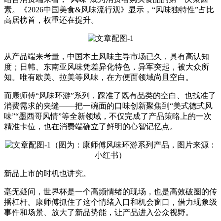
素。《2026中国美食&风味流行观》显示，“风味独特性”占比
高居榜首，权重还在提升。
从产品端来考量，中国本土风味主导市场已久，具有高认知
度；日韩、东南亚风味凭差异化特色，异军突起，被大众所
知。唯有欧美、拉美等风味，在方便面领域尚且空白。
而康师傅“风味环游”系列，踩准了既有品类的空白、也找准了
消费需求的夹缝——把一碗面的口味创新聚焦到“美式德式风
味”“墨西哥风情”等全新领域，不仅完成了产品策略上的一次
精准卡位，也在消费端确立了鲜明的心智记忆点。
（图为：康师傅风味环游系列产品，图片来源：
小红书）
新品上市的时机也讲究。
毫无疑问，世界杯是一个高频情绪的现场，也是高效破圈的传
播杠杆。康师傅抓住了这个情绪入口和机会窗口，借力现象级
事件和场景、放大了新品势能，让产品进入公众视野。