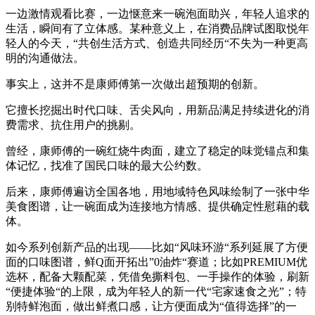
一边激情观看比赛，一边惬意来一碗泡面助兴，年轻人追求的
生活，瞬间有了立体感。某种意义上，在消费品牌试图取悦年
轻人的今天，“共创生活方式、创造共同经历“不失为一种更高
明的沟通做法。
事实上，这并不是康师傅第一次做出超预期的创新。
它擅长挖掘出时代口味、舌尖风向，用新品满足持续进化的消
费需求、抗住用户的挑剔。
曾经，康师傅的一碗红烧牛肉面，建立了稳定的味觉锚点和集
体记忆，找准了国民口味的最大公约数。
后来，康师傅遍访全国各地，用地域特色风味绘制了一张中华
美食图谱，让一碗面成为连接地方情感、提供确定性慰藉的载
体。
如今系列创新产品的出现——比如“风味环游“系列延展了方便
面的口味图谱，鲜Q面开拓出”0油炸“赛道；比如PREMIUM优
选杯，配备大颗配菜，凭借免撕料包、一手操作的体验，刷新
“便捷体验“的上限，成为年轻人的新一代“宅家速食之光”；特
别特鲜泡面，做出鲜煮口感，让方便面成为“值得选择”的一