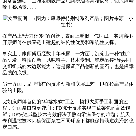
的常备选项；山姆定制款产品用到鹅油等高端食材，切入到精
致正餐场景……
（图为：康师傅特别特系列产品；图片来源：小
红书）
在产品上“大刀阔斧”的创新，表面上看似一气呵成，实则离不
开康师傅在供应链上建起的结构性优势和系统性支撑。
事实上，康师傅历经数十年积累，一方面，沉淀出一种“由产
品研发、科技创新、风味科学、技术专利、稳定品控“等共同
交织组成的六边形能力，这是保证产品创新的基石，也是保障
品质的底线。
另一方面，品牌独有的技术创新和底层工艺，也在拉高产品体
验的上限。
比如康师傅首创的“单篓水煮”工艺，模拟大厨手工制面的过
程，让面条口感更弹润；FD冻干技术实现了蔬菜包的高效锁
鲜；RP快速成型技术有效解决了熟肉常温保存的难题；航天
专利温控技术则确保面条在不同环境下都能保持劲道爽滑的稳
定口感。