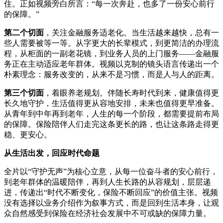
住。正如视频旁白所言：“每一次奔赴，也多了一份安心前行
的保障。”
第二个切面
，关注金融服务适老化。当生活越来越快，总有一
些人需要被等一等。从字更大的长辈模式，到更简洁的办理流
程，从柜面的一副老花镜，到业务人员的上门服务——金融服
务正在主动适应老年群体。视频以克制的镜头语言传递出一个
朴素理念：服务改变的，从来不是习惯，而是人与人的距离。
第三个切面
，着眼养老规划。伴随长寿时代到来，健康值得更
长久地守护，生活值得更从容地安排，未来也值得更早准备。
从青年到中年再到老年，人生的每一个阶段，都需要提前布局
的保障。保险陪伴人们走完这条更长的路，也让这条路走得更
稳、更安心。
从生活出发，回应时代命题
全片以“守护无声”为核心立意，从每一位奋斗者的安心前行，
到老年群体的温暖陪伴，再到人生长路的从容规划，层层递
进，传递出“时代不断变化，保险不断回应”的价值主张。视频
没有选择以业务介绍作为叙事方式，而是回到生活本身，让观
众自然感受到保险在经济社会发展中不可或缺的保障力量。