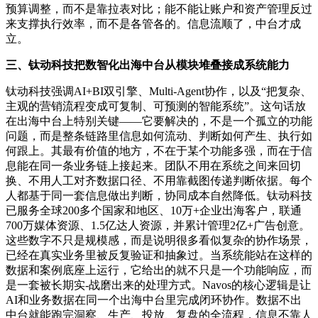
预算调整，而不是靠拉表对比；能不能让账户和资产管理反过
来支撑执行效率，而不是各管各的。信息流顺了，中台才成
立。
三、钛动科技把数智化出海中台从模块堆叠接成系统能力
钛动科技强调AI+BI双引擎、Multi-Agent协作，以及“把复杂、
主观的营销流程变成可复制、可预测的智能系统”。这句话放
在出海中台上特别关键——它要解决的，不是一个孤立的功能
问题，而是整条链路里信息如何流动、判断如何产生、执行如
何跟上。其最有价值的地方，不在于某个功能多强，而在于信
息能在同一条业务链上接起来。团队不用在系统之间来回切
换、不用人工对齐数据口径、不用靠截图传递判断依据。每个
人都基于同一套信息做出判断，协同成本自然降低。钛动科技
已服务全球200多个国家和地区、10万+企业出海客户，联通
700万媒体资源、1.5亿达人资源，并累计管理2亿+广告创意。
这些数字不只是规模感，而是说明很多看似复杂的协作场景，
已经在真实业务里被反复验证和抽象过。当系统能站在这样的
数据和案例底座上运行，它给出的就不只是一个功能响应，而
是一套被长期
实-战
磨出来的处理方式。Navos的核心逻辑是让
AI和业务数据在同一个出海中台里完成闭环协作。数据不出
中台就能跑完洞察、生产、投放、复盘的全流程，信息不靠人