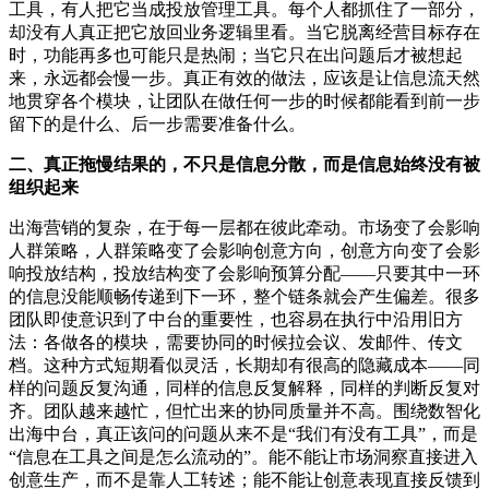
工具，有人把它当成投放管理工具。每个人都抓住了一部分，
却没有人真正把它放回业务逻辑里看。当它脱离经营目标存在
时，功能再多也可能只是热闹；当它只在出问题后才被想起
来，永远都会慢一步。真正有效的做法，应该是让信息流天然
地贯穿各个模块，让团队在做任何一步的时候都能看到前一步
留下的是什么、后一步需要准备什么。
二、真正拖慢结果的，不只是信息分散，而是信息始终没有被
组织起来
出海营销的复杂，在于每一层都在彼此牵动。市场变了会影响
人群策略，人群策略变了会影响创意方向，创意方向变了会影
响投放结构，投放结构变了会影响预算分配——只要其中一环
的信息没能顺畅传递到下一环，整个链条就会产生偏差。很多
团队即使意识到了中台的重要性，也容易在执行中沿用旧方
法：各做各的模块，需要协同的时候拉会议、发邮件、传文
档。这种方式短期看似灵活，长期却有很高的隐藏成本——同
样的问题反复沟通，同样的信息反复解释，同样的判断反复对
齐。团队越来越忙，但忙出来的协同质量并不高。围绕数智化
出海中台，真正该问的问题从来不是“我们有没有工具”，而是
“信息在工具之间是怎么流动的”。能不能让市场洞察直接进入
创意生产，而不是靠人工转述；能不能让创意表现直接反馈到