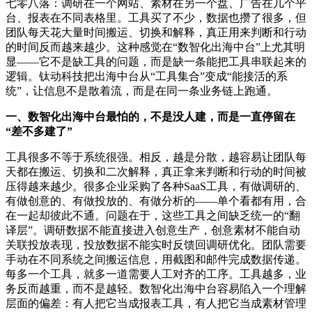
七零八落：调研在一个网站、素材在另一个盘、广告在几个平
台、报表在不同表格里。工具买了不少，数据也攒了很多，但
团队每天花大量时间搬运、切换和解释，真正用来判断和行动
的时间反而越来越少。这种感觉在“数智化出海中台”上尤其明
显——它不是缺工具的问题，而是缺一条能把工具串联起来的
逻辑。钛动科技把出海中台从“工具集合”变成“能接活的系
统”，让信息不是散着流，而是在同一条业务链上跑通。
一、数智化出海中台最怕的，不是没人建，而是一直停留在
“差不多建了”
工具很多不等于系统很强。相反，越是分散，越容易让团队每
天都在搬运、切换和二次解释，真正拿来判断和行动的时间被
压得越来越少。很多企业采购了各种SaaS工具，有做调研的、
有做创意的、有做投放的、有做分析的——单个看都有用，合
在一起却彼此不通。问题在于，这些工具之间缺乏统一的“翻
译层”。调研数据不能直接进入创意生产，创意素材不能自动
关联投放表现，投放数据不能实时反馈回调研优化。团队需要
手动在不同系统之间搬运信息，用截图和邮件完成数据传递。
每多一个工具，就多一道需要人工对齐的工序。工具越多，业
务反而越重，而不是越轻。数智化出海中台容易陷入一个理解
层面的偏差：有人把它当成报表工具，有人把它当成素材管理