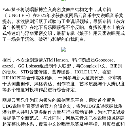
Yaka擅长将说唱脉搏注入高密度舞曲结构之中，其专辑
《JUNGLE +》在2025年收获多项网易云音乐中文说唱音乐奖
提名。李汶骏则活跃于试验与工业说唱领域，最新专辑《东方
青年长明所》在地下音乐圈获得不小反响。春擅长用本土的方
式将迷幻与浮华紧密交织，最新专辑《娘子》用云雾说唱完成
了一场关于沉沦、破碎与和解的自我剖白。
据悉，本次企划邀请ATM Hanson、鸭打鹅成员Gooooose、
azazel、GG Lobster组成制作人联盟，与Complex中文、BIE别
的音乐、STD音速传播、营养怪兽、HOLDLUV、嘻望
HIPHOPE等合作媒体顾问，一同参与新人征集评选。评审将
于从词曲创作、风格表达、创作态度、艺术质感与个人辨识度
等多个维度对投稿作品进行综合评定。
网易云音乐作为国内领先的原创音乐平台，启动首个聚焦
UDG说唱垂直赛道的官方合辑企划，将为UDG说唱挖掘优质
潜力新人并引入更多制作力量与行业联动支持，为地下说唱发
展提供了全新范式。与此同时，网易云音乐已在说唱领域搭建
起完整扶持体系，覆盖中文说唱音乐奖及半年榜、月度盘点和