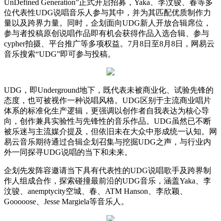
UnDefined Generation”正式开启招募，Yaka、李汶骏、春等多
位代表性UDG说唱音乐人参与其中，并为其匹配优质制作力
量以及跨界力量。同时，企划面向UDG新人开放合辑席位，
参与者投稿原创说唱作品即有机会获得作品入选合辑、参与
cypher拍摄、平台推广等多项权益。7月8日至8月8日，网易云
音乐搜索“UDG”即可参与投稿。
UDG，即Underground地下，既代表未被商业化、试验先锋的
态度，也可被视作一种说唱风格。UDG区别于主流商业唱片
体系的标准化生产逻辑，更强调以创作者自我表达为核心导
向，创作兼具实验性与先锋性的音乐作品。UDG虽然已不断
被乐迷与主流媒介提及，但依旧未在大众中形成统一认知。网
易云音乐期待通过合辑企划召集与挖掘UDG之声，与行业内
外一同探寻UDG说唱的当下和未来。
企划先发阵容邀请当下具有代表性的UDG说唱歌手及跨界制
作人组成合作，探索碰撞最前沿的UDG音乐，涵盖Yaka、李
汶骏、anemptycity空城、春、ATM Hanson、李欣颖、
Gooooose、Jesse Margiela等音乐人。